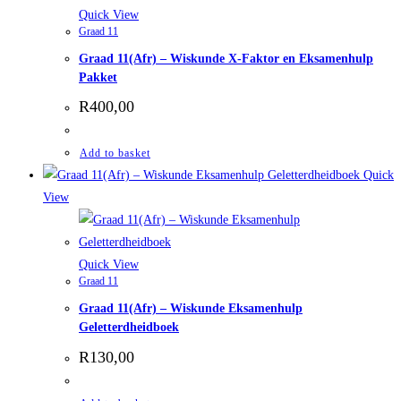
Quick View
Graad 11
Graad 11(Afr) – Wiskunde X-Faktor en Eksamenhulp
Pakket
R
400,00
Add to basket
Quick
View
Quick View
Graad 11
Graad 11(Afr) – Wiskunde Eksamenhulp
Geletterdheidboek
R
130,00