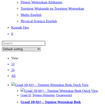
Fisiese Wetenskap Afrikaans
Tegniese Wiskunde en Tengiese Wetenskap
Maths English
Physical Science English
Kontak Ons
0
View:
12
24
All
Quick View
Quick View
Graad 10
,
Tegniese Wetenskap
,
Uncategorized
Graad 10(Afr) – Tegniese Wetenskap Boek