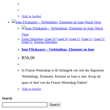
Add to basket
Quick View
Quick
View
Fisiese Wetenskap
,
Graad 10
,
Graad 10
,
Graad 11
,
Graad 11
,
Graad 12
,
Graad 12
,
Tegniese Wetenskap
Ione Flitskaarte – Verbindings, Elemente en Ione
R
50,00
In Fisiese Wetenskap is dit belangrik om ook die Algemene
Verbindings, Elemente, Katione en Ione te leer. Koop dit
apart of deel van die Fisiese Wetenskap Pakket!
Add to basket
Search
Search